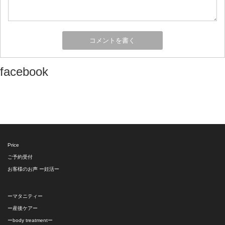
facebook
Price
ご予約受付
お客様のお声 ー妊活ー
ーマタニティー
ー産後ケアー
ーbody treatmentー