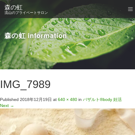
森の虹
流山のプライベートサロン
森の虹 information
IMG_7989
Published
2018年12月19日
at
640 × 480
in
バザルト®body 妊活
Next
→