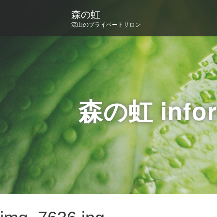
森の虹
流山のプライベートサロン
森の虹 infor