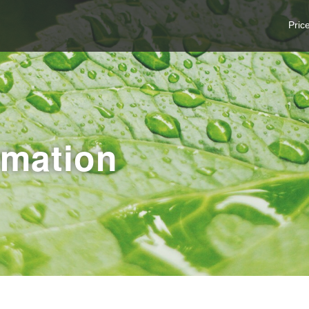
Pric
mation