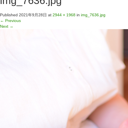
img_7636.jpg
Published
2021年9月28日
at
2944 × 1968
in
img_7636.jpg
←
Previous
Next
→