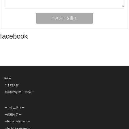
facebook
Price
ご予約受付
お客様のお声 ー妊活ー
ーマタニティー
ー産後ケアー
ーbody treatmentー
ーfacial treatmentー